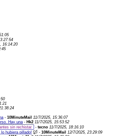
51:05
23:27:54
, 16:14:20
0:45
:50
1:21
21:38:24
na
-
10MinuteMail
11/7/2025, 15:36:07
urso. Hay una
-
Hk2
11/7/2025, 15:53:52
ntes sin rechistar.
-
tecno
11/7/2025, 18:16:10
lo hubiera pillado!
-
10MinuteMail
12/7/2025, 23:29:09