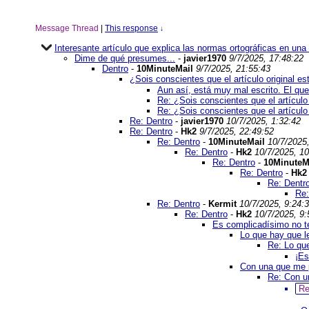
Message Thread
|
This response
↓
Interesante artículo que explica las normas ortográficas en un
Dime de qué presumes...
-
javier1970
9/7/2025, 17:48:22
Dentro
-
10MinuteMail
9/7/2025, 21:55:43
¿Sois conscientes que el artículo original e
Aun así, está muy mal escrito. El que
Re: ¿Sois conscientes que el artículo
Re: ¿Sois conscientes que el artículo
Re: Dentro
-
javier1970
10/7/2025, 1:32:42
Re: Dentro
-
Hk2
9/7/2025, 22:49:52
Re: Dentro
-
10MinuteMail
10/7/2025,
Re: Dentro
-
Hk2
10/7/2025, 10
Re: Dentro
-
10MinuteM
Re: Dentro
-
Hk2
Re: Dentr
Re:
Re: Dentro
-
Kermit
10/7/2025, 9:24:
Re: Dentro
-
Hk2
10/7/2025, 9:
Es complicadísimo no te
Lo que hay que le
Re: Lo que
¡Es
Con una que me pi
Re: Con un
Re