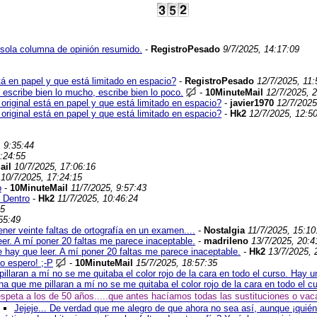
a sola columna de opinión resumido.
-
RegistroPesado
9/7/2025, 14:17:09
stá en papel y que está limitado en espacio?
-
RegistroPesado
12/7/2025, 11:
 escribe bien lo mucho, escribe bien lo poco.
-
10MinuteMail
12/7/2025, 
 original está en papel y que está limitado en espacio?
-
javier1970
12/7/2025
 original está en papel y que está limitado en espacio?
-
Hk2
12/7/2025, 12:5
 9:35:44
:24:55
ail
10/7/2025, 17:06:16
10/7/2025, 17:24:15
o
-
10MinuteMail
11/7/2025, 9:57:43
 Dentro
-
Hk2
11/7/2025, 10:46:24
35
55:49
ner veinte faltas de ortografía en un examen....
-
Nostalgia
11/7/2025, 15:10
er. A mí poner 20 faltas me parece inaceptable.
-
madrileno
13/7/2025, 20:4
 hay que leer. A mí poner 20 faltas me parece inaceptable.
-
Hk2
13/7/2025, 
o espero! ;-P
-
10MinuteMail
15/7/2025, 18:57:35
llaran a mí no se me quitaba el color rojo de la cara en todo el curso. Hay u
a que me pillaran a mí no se me quitaba el color rojo de la cara en todo el c
speta a los de 50 años.....que antes hacíamos todas las sustituciones o vaca
Jejeje... De verdad que me alegro de que ahora no sea así, aunque ¡quién 